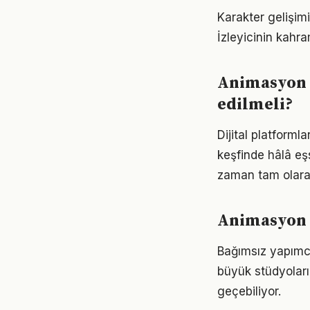
Karakter gelişimi
İzleyicinin kahra
Animasyon f
edilmeli?
Dijital platforml
keşfinde hâlâ eşs
zaman tam olarak
Animasyon f
Bağımsız yapımcı
büyük stüdyoların
geçebiliyor.