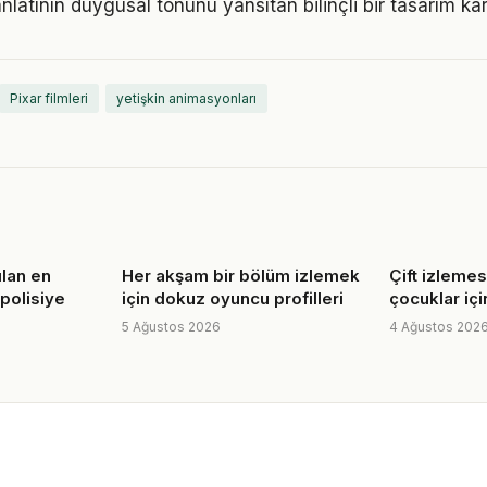
nlatının duygusal tonunu yansıtan bilinçli bir tasarım kar
Pixar filmleri
yetişkin animasyonları
ılan en
Her akşam bir bölüm izlemek
Çift izlemesi
 polisiye
için dokuz oyuncu profilleri
çocuklar içi
5 Ağustos 2026
4 Ağustos 202