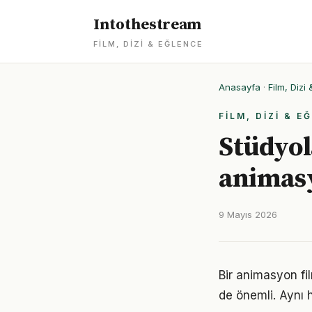
Intothestream
FILM, DIZI & EĞLENCE
Anasayfa
·
Film, Dizi
FILM, DIZI & E
Stüdyol
animasy
9 Mayıs 2026
Bir animasyon fi
de önemli. Aynı h