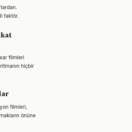
rlardan.
i faktör.
kkat
ar filmleri
oritmanın hiçbir
lar
on filmleri,
aynakların önüne