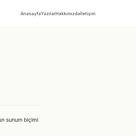
Anasayfa
Yazılar
Hakkımızda
İletişim
nun sunum biçimi