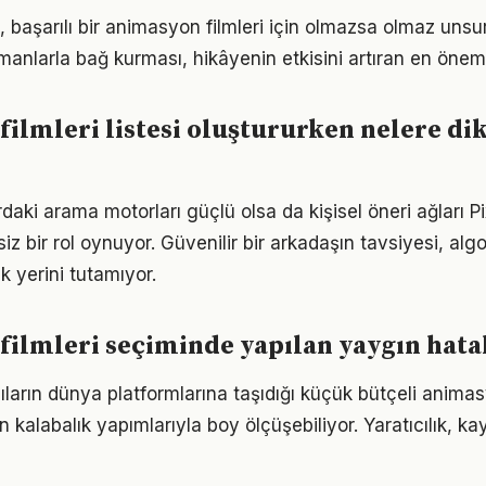
, başarılı bir animasyon filmleri için olmazsa olmaz unsu
manlarla bağ kurması, hikâyenin etkisini artıran en öneml
ilmleri listesi oluştururken nelere di
ardaki arama motorları güçlü olsa da kişisel öneri ağları Pix
iz bir rol oynuyor. Güvenilir bir arkadaşın tavsiyesi, alg
 yerini tutamıyor.
ilmleri seçiminde yapılan yaygın hata
ların dünya platformlarına taşıdığı küçük bütçeli animasy
 kalabalık yapımlarıyla boy ölçüşebiliyor. Yaratıcılık, k