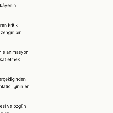
ikâyenin
ran kritik
 zengin bir
denle animasyon
kkat etmek
gerçekliğinden
atıcılığının en
itesi ve özgün