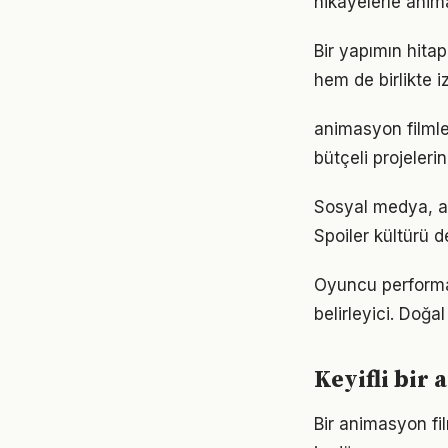
hikâyelerle anima
Bir yapımın hitap
hem de birlikte i
animasyon filmle
bütçeli projeler
Sosyal medya, ani
Spoiler kültürü d
Oyuncu performan
belirleyici. Doğa
Keyifli bir
Bir animasyon fil