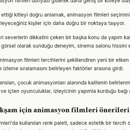
syon filmleri dünyası giderek daha geniş bir kitleye ulaş
 ettiği kitleyi doğru anlamak, animasyon filmleri seçimini
zleyeceğiniz kişiler için daha doğru bir noktaya taşıyor.
ri severlerin dikkatini çeken bir başka konu da yapım kal
in görsel olarak sunduğu deneyim, sinema salonu hissini e
masyon filmleri tercihlerini şekillendiren yeni bir etken 
e izleme sıralamasını belirleyen faktörler arasına girdi.
sları, çocuk animasyonları alanında kalitenin belirlen
l ve içten oyunculuklar, izleyicinin yapımla kurduğu bağı 
 akşam için animasyon filmleri önerileri
mleri'da kullanılan renk paleti, sadece estetik bir tercih d