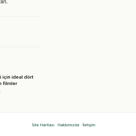
arı.
 için ideal dört
n filmler
6
Site Haritası
·
Hakkımızda
·
İletişim