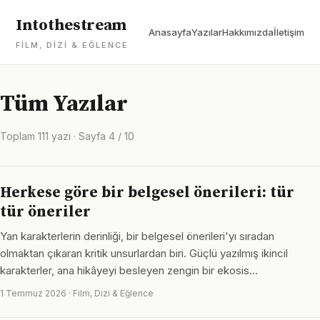
Intothestream
Anasayfa
Yazılar
Hakkımızda
İletişim
FILM, DIZI & EĞLENCE
Tüm Yazılar
Toplam 111 yazı · Sayfa 4 / 10
Herkese göre bir belgesel önerileri: tür
tür öneriler
Yan karakterlerin derinliği, bir belgesel önerileri'yı sıradan
olmaktan çıkaran kritik unsurlardan biri. Güçlü yazılmış ikincil
karakterler, ana hikâyeyi besleyen zengin bir ekosis…
1 Temmuz 2026 · Film, Dizi & Eğlence