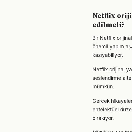
Netflix ori
edilmeli?
Bir Netflix oriji
önemli yapım aşa
kazıyabiliyor.
Netflix orijinal y
seslendirme alter
mümkün.
Gerçek hikayeler
entelektüel düzey
bırakıyor.