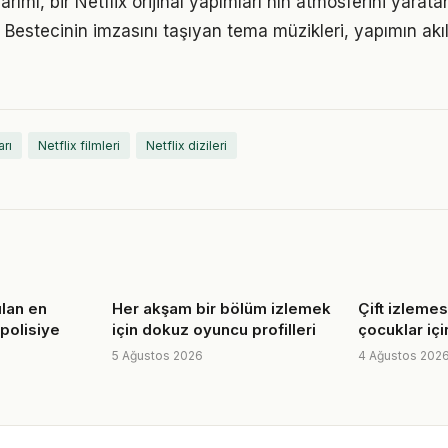
rımı, bir Netflix orijinal yapımları'nın atmosferini yara
estecinin imzasını taşıyan tema müzikleri, yapımın akılla
arı
Netflix filmleri
Netflix dizileri
ılan en
Her akşam bir bölüm izlemek
Çift izlemesi
 polisiye
için dokuz oyuncu profilleri
çocuklar içi
5 Ağustos 2026
4 Ağustos 202