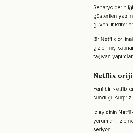
Senaryo derinliği
gösterilen yapıml
güvenilir kriterle
Bir Netflix orijin
gizlenmiş katmanl
taşıyan yapımlar
Netflix ori
Yeni bir Netflix
sunduğu sürpriz 
İzleyicinin Netfl
yorumları, izleme
seriyor.