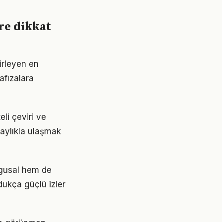
ere dikkat
lirleyen en
afızalara
eli çeviri ve
olaylıkla ulaşmak
ygusal hem de
dukça güçlü izler