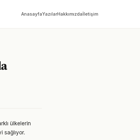
Anasayfa
Yazılar
Hakkımızda
İletişim
da
rklı ülkelerin
i sağlıyor.