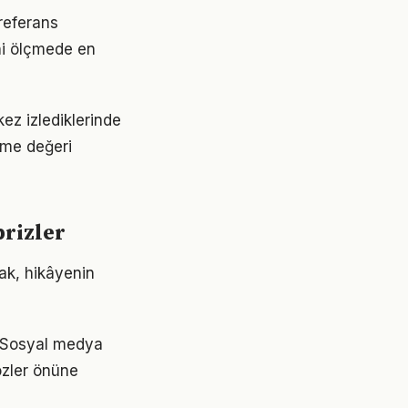
 referans
ini ölçmede en
 kez izlediklerinde
leme değeri
prizler
mak, hikâyenin
r. Sosyal medya
gözler önüne