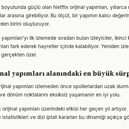
 boyutunda güçlü olan Netflix orijinal yapımları, yıllarca
ar arasına girebiliyor. Bu ölçüt, bir yapımın kalıcı değer
rden birini oluşturuyor.
al yapımları'yı ilk izlemede sıradan bulan izleyiciler, ikinci
arı fark ederek hayretler içinde kalabiliyor. Yeniden iz
 gerçekten özel.
jinal yapımları alanındaki en büyük sür
 orijinal yapımları izlemeden önce spoilerlardan uzak dur
ve dönüm noktalarını eksiksiz yaşamanın en iyi yolu.
ix orijinal yapımları üzerindeki etkisi her geçen yıl artıyo
 istatistikleri ve dizi iptali kararları bu dinamiği açıkça 