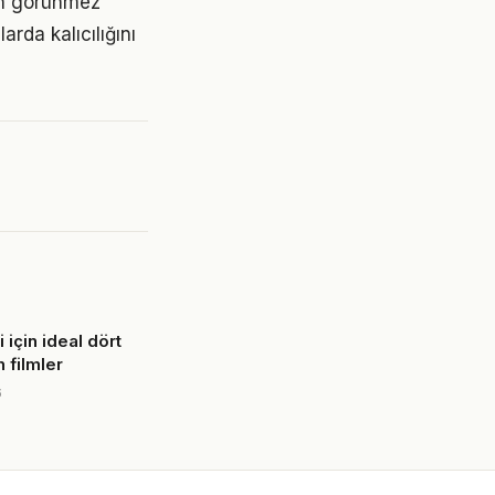
tan görünmez
rda kalıcılığını
 için ideal dört
n filmler
6