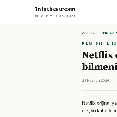
Intothestream
FILM, DIZI & EĞLENCE
Anasayfa
·
Film, Dizi
FILM, DIZI & E
Netflix
bilmeni
23 Haziran 2026
Netflix orijinal 
eleştiri kültürle