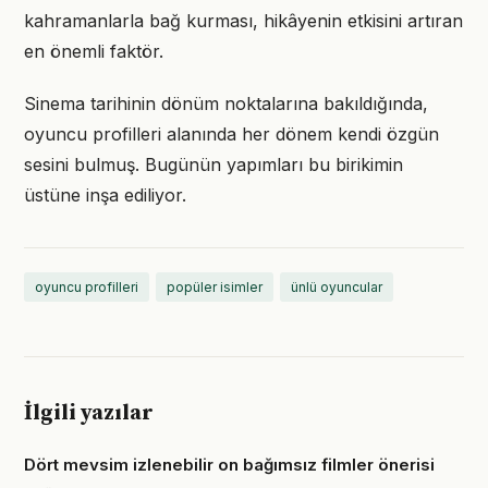
kahramanlarla bağ kurması, hikâyenin etkisini artıran
en önemli faktör.
Sinema tarihinin dönüm noktalarına bakıldığında,
oyuncu profilleri alanında her dönem kendi özgün
sesini bulmuş. Bugünün yapımları bu birikimin
üstüne inşa ediliyor.
oyuncu profilleri
popüler isimler
ünlü oyuncular
İlgili yazılar
Dört mevsim izlenebilir on bağımsız filmler önerisi