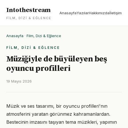
Intothestream
Anasayfa
Yazılar
Hakkımızda
İletişim
FILM, DIZI & EĞLENCE
Anasayfa
·
Film, Dizi & Eğlence
FILM, DIZI & EĞLENCE
Müziğiyle de büyüleyen beş
oyuncu profilleri
19 Mayıs 2026
Müzik ve ses tasarımı, bir oyuncu profilleri'nın
atmosferini yaratan görünmez kahramanlardan.
Bestecinin imzasını taşıyan tema müzikleri, yapımın