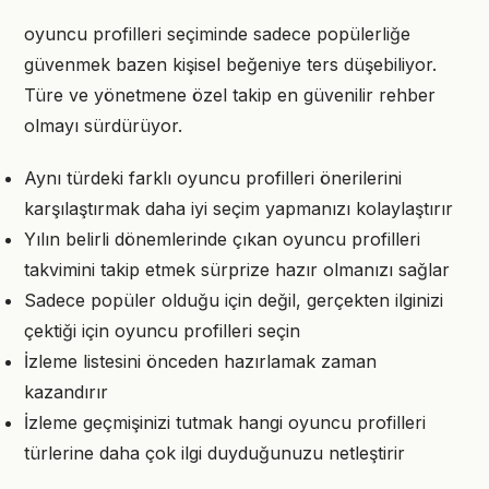
oyuncu profilleri seçiminde sadece popülerliğe
güvenmek bazen kişisel beğeniye ters düşebiliyor.
Türe ve yönetmene özel takip en güvenilir rehber
olmayı sürdürüyor.
Aynı türdeki farklı oyuncu profilleri önerilerini
karşılaştırmak daha iyi seçim yapmanızı kolaylaştırır
Yılın belirli dönemlerinde çıkan oyuncu profilleri
takvimini takip etmek sürprize hazır olmanızı sağlar
Sadece popüler olduğu için değil, gerçekten ilginizi
çektiği için oyuncu profilleri seçin
İzleme listesini önceden hazırlamak zaman
kazandırır
İzleme geçmişinizi tutmak hangi oyuncu profilleri
türlerine daha çok ilgi duyduğunuzu netleştirir