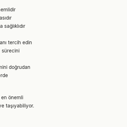
emlidir
asıdır
 sağlıklıdır
nı tercih edin
 sürecini
imini doğrudan
erde
a en önemli
e taşıyabiliyor.