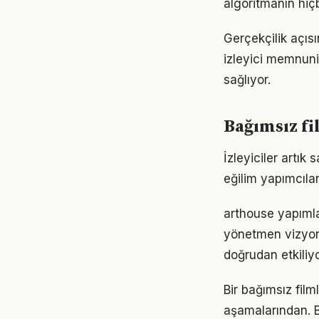
algoritmanın hiç
Gerçekçilik açısı
izleyici memnuni
sağlıyor.
Bağımsız fi
İzleyiciler artık
eğilim yapımcılar
arthouse yapıml
yönetmen vizyon
doğrudan etkiliyo
Bir bağımsız film
aşamalarından. Ba