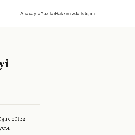
Anasayfa
Yazılar
Hakkımızda
İletişim
yi
düşük bütçeli
yesi,