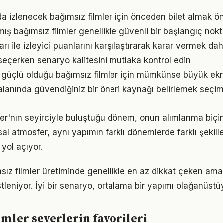
 izlenecek bağımsız filmler için önceden bilet almak ön
mış bağımsız filmler genellikle güvenli bir başlangıç nokt
rı ile izleyici puanlarını karşılaştırarak karar vermek daha
 seçerken senaryo kalitesini mutlaka kontrol edin
n güçlü olduğu bağımsız filmler için mümkünse büyük ekra
 alanında güvendiğiniz bir öneri kaynağı belirlemek seçim
mler'nın seyirciyle buluştuğu dönem, onun alımlanma biç
sal atmosfer, aynı yapımın farklı dönemlerde farklı şekill
yol açıyor.
sız filmler üretiminde genellikle en az dikkat çeken am
üstleniyor. İyi bir senaryo, ortalama bir yapımı olağanüstüy
lmler severlerin favorileri