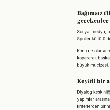
Bağımsız fi
gerekenler
Sosyal medya, bağ
Spoiler kültürü d
Konu ne olursa ol
kopararak başka 
büyük mucizesi.
Keyifli bir
Diyalog keskinliğ
yapımlar arasına 
kriterlerden birin