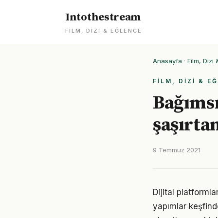
Intothestream
FILM, DIZI & EĞLENCE
Anasayfa
·
Film, Dizi
FILM, DIZI & E
Bağımsı
şaşırta
9 Temmuz 2021
Dijital platforml
yapımlar keşfinde