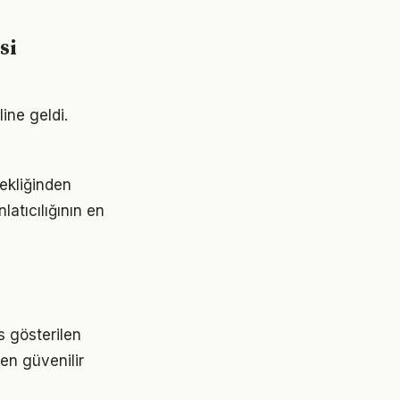
si
ine geldi.
çekliğinden
atıcılığının en
s gösterilen
 en güvenilir