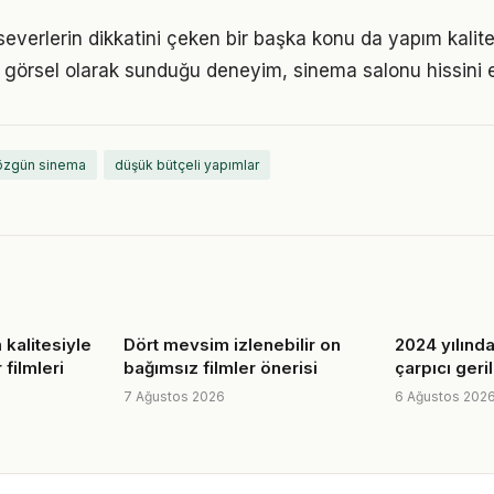
severlerin dikkatini çeken bir başka konu da yapım kalit
in görsel olarak sunduğu deneyim, sinema salonu hissini e
özgün sinema
düşük bütçeli yapımlar
kalitesiyle
Dört mevsim izlenebilir on
2024 yılında
filmleri
bağımsız filmler önerisi
çarpıcı geri
7 Ağustos 2026
6 Ağustos 202