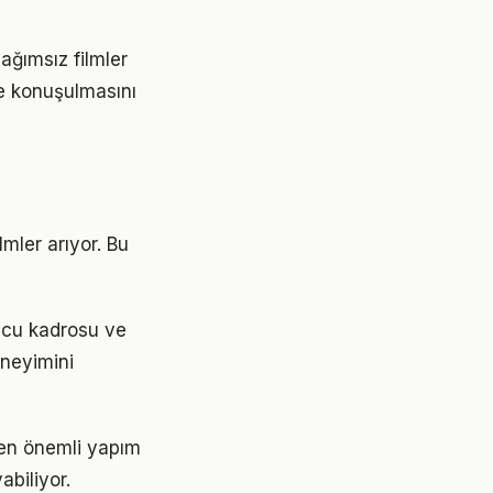
ağımsız filmler
re konuşulmasını
lmler arıyor. Bu
ncu kadrosu ve
neyimini
n en önemli yapım
abiliyor.