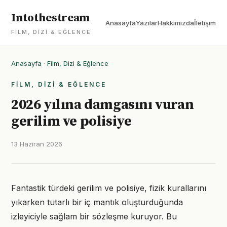
Intothestream
Anasayfa
Yazılar
Hakkımızda
İletişim
FILM, DIZI & EĞLENCE
Anasayfa
·
Film, Dizi & Eğlence
FILM, DIZI & EĞLENCE
2026 yılına damgasını vuran
gerilim ve polisiye
13 Haziran 2026
Fantastik türdeki gerilim ve polisiye, fizik kurallarını
yıkarken tutarlı bir iç mantık oluşturduğunda
izleyiciyle sağlam bir sözleşme kuruyor. Bu